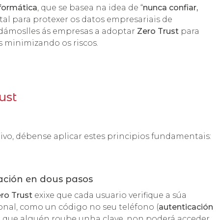
formática
, que se basea na idea de “
nunca confiar,
tal para protexer os datos empresariais de
udámoslles ás empresas a adoptar
Zero Trust
para
s minimizando os riscos.
ust
ivo, débense aplicar estes principios fundamentais:
ación en dous pasos
ro Trust
exixe que cada usuario verifique a súa
nal, como un código no seu teléfono (
autenticación
nda que alguén roube unha clave, non poderá acceder