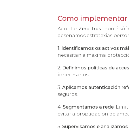
Como implementar Z
Adoptar
Zero Trust
non é só i
deseñamos estratexias person
1.
Identificamos os activos má
necesitan a máxima protecci
2.
Definimos políticas de acce
innecesarios.
3.
Aplicamos autenticación re
seguros.
4.
Segmentamos a rede
: Limi
evitar a propagación de amea
5.
Supervisamos e analizamo