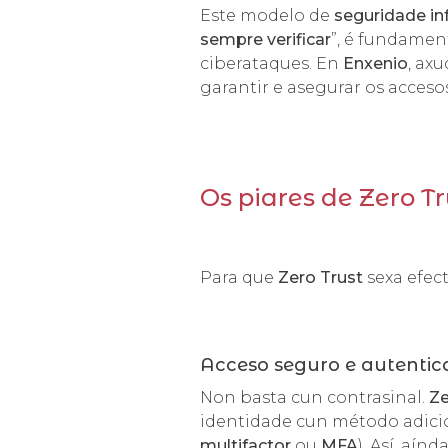
Este modelo de
seguridade in
sempre verificar
”, é fundamen
ciberataques. En
Enxenio
, ax
garantir e asegurar os acceso
Os piares de Zero Tr
Para que
Zero Trust
sexa efect
Acceso seguro e autentic
Non basta cun contrasinal.
Ze
identidade cun método adicio
multifactor
ou
MFA
). Así, aí