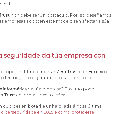
 real.
Trust
non debe ser un obstáculo. Por iso, deseñamos
as empresas adopten este modelo sen afectar a súa
 a seguridade da túa empresa con
ser opcional. Implementar
Zero Trust
con
Enxenio
é a
 o teu negocio e garantir accesos controlados.
e informática
da túa empresa? Enxenio pode
ro Trust
de forma sinxela e eficaz.
n dubides en botarlle unha ollada á nosa última
e ciberseguridade en 2025 e como protexerse