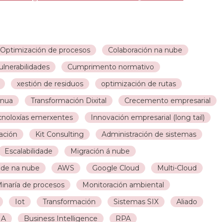
Optimización de procesos
Colaboración na nube
ulnerabilidades
Cumprimento normativo
xestión de residuos
optimización de rutas
inua
Transformación Dixital
Crecemento empresarial
cnoloxías emerxentes
Innovación empresarial (long tail)
zación
Kit Consulting
Administración de sistemas
Escalabilidade
Migración á nube
ade na nube
AWS
Google Cloud
Multi-Cloud
inaría de procesos
Monitoración ambiental
Iot
Transformación
Sistemas SIX
Aliado
IA
Business Intelligence
RPA