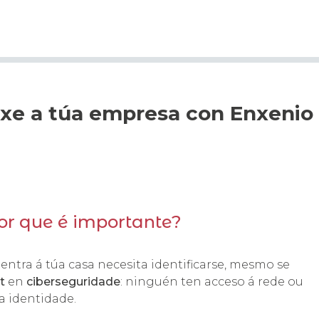
exe a túa empresa con Enxenio
por que é importante?
ntra á túa casa necesita identificarse, mesmo se
t
en
ciberseguridade
: ninguén ten acceso á rede ou
úa identidade.