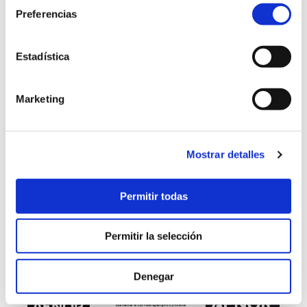
Preferencias
Estadística
Servizos
O noso método
Marketing
Proxectos
enxenio labs
Mostrar detalles
Nós
Permitir todas
Talento
Blog
Permitir la selección
Contacto
Denegar