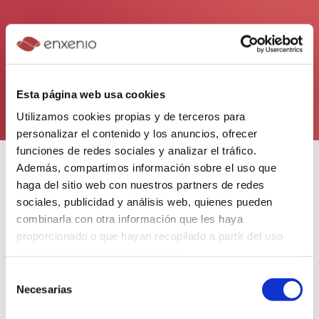
Necesitas axuda coa túa idea ou
proxecto?
comecemos
Esta página web usa cookies
Utilizamos cookies propias y de terceros para
personalizar el contenido y los anuncios, ofrecer
funciones de redes sociales y analizar el tráfico.
Además, compartimos información sobre el uso que
Oficina
haga del sitio web con nuestros partners de redes
Edificio Ángela Ruiz Robles, Planta 1
sociales, publicidad y análisis web, quienes pueden
Centro de Servizos Avanzados, Cidade das TIC
combinarla con otra información que les haya
Avda. de Pedralonga, 32
proporcionado o que hayan recopilado a partir del uso
15009 A Coruña
que haya hecho de sus servicios.
España
Selección
Necesarias
de
Síguenos
consentimiento