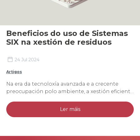
Beneficios do uso de Sistemas
SIX na xestión de residuos
24 Jul 2024
Artigos
Na era da tecnoloxía avanzada e a crecente
preocupación polo ambiente, a xestión eficiente
de residuos converteuse nunha prioridade para
cidades e comunidades de todo o mundo. A
Ler máis
acumulación de residuos e o seu impacto
negativo no contorno subliña a necesidade de
métodos máis innovadores e efectivos para
manexar esta p