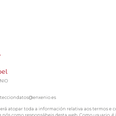
l
bel
NIO
tecciondatos@enxenio.es
rá atopar toda a información relativa aos termos e c
s e nós como responsábeis desta web. Como usuario, 