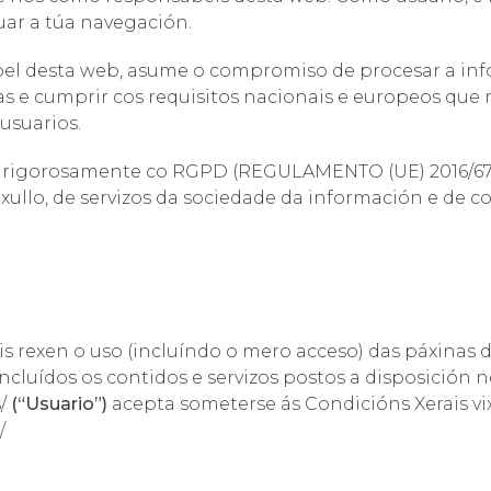
uar a túa navegación.
bel desta web, asume o compromiso de procesar a in
as e cumprir cos requisitos nacionais e europeos que
usuarios.
e rigorosamente co RGPD (REGULAMENTO (UE) 2016/679
e xullo, de servizos da sociedade da información e de c
s rexen o uso (incluíndo o mero acceso) das páxinas d
ncluídos os contidos e servizos postos a disposición 
s/
(“Usuario”)
acepta someterse ás Condicións Xerais 
/