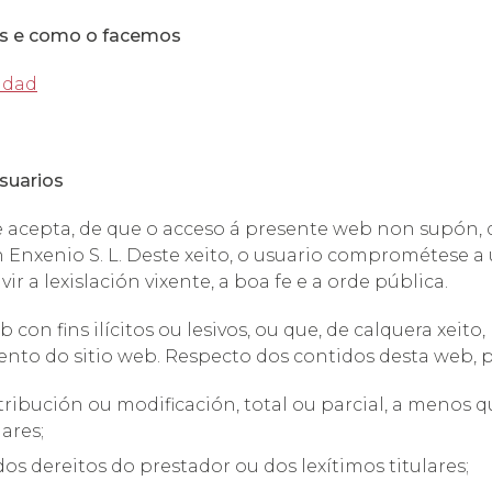
s e como o facemos
cidad
suarios
 acepta, de que o acceso á presente web non supón, 
Enxenio S. L. Deste xeito, o usuario comprométese a ut
ir a lexislación vixente, a boa fe e a orde pública.
on fins ilícitos ou lesivos, ou que, de calquera xeito
to do sitio web. Respecto dos contidos desta web, 
tribución ou modificación, total ou parcial, a menos 
lares;
os dereitos do prestador ou dos lexítimos titulares;