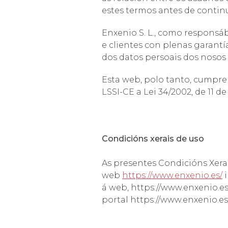
estes termos antes de contin
Enxenio S. L., como responsá
e clientes con plenas garantí
dos datos persoais dos nosos 
Esta web, polo tanto, cumpr
LSSI-CE a Lei 34/2002, de 11 d
Condicións xerais de uso
As presentes Condicións Xerai
web
https://www.enxenio.es/
i
á web, https://www.enxenio.e
portal https://www.enxenio.es