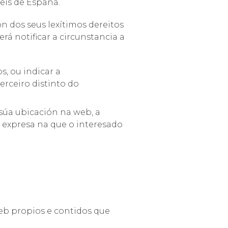
eis de España.
n dos seus lexítimos dereitos
á notificar a circunstancia a
s, ou indicar a
erceiro distinto do
 súa ubicación na web, a
n expresa na que o interesado
.
web propios e contidos que