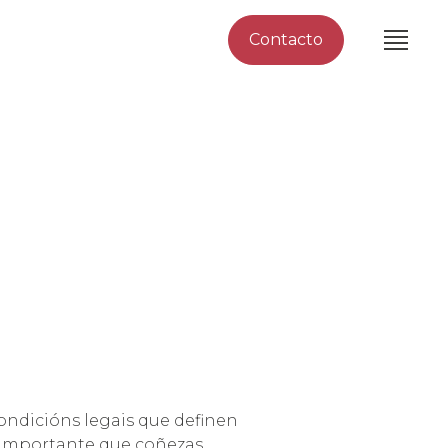
Contacto
ondicións legais que definen
é importante que coñezas