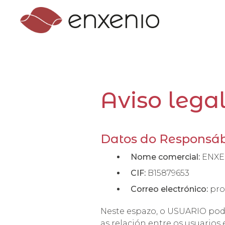
Aviso lega
Datos do Responsá
Nome comercial:
ENXE
CIF:
B15879653
Correo electrónico:
pro
Neste espazo, o USUARIO pode
as relación entre os usuario