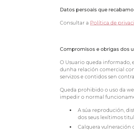
Datos persoais que recabamo
Consultar a
Política de priva
Compromisos e obrigas dos u
O Usuario queda informado, e
dunha relación comercial con 
servizos e contidos sen contrav
Queda prohibido o uso da web c
impedir o normal funcionamen
A súa reprodución, dis
dos seus lexítimos titu
Calquera vulneración d