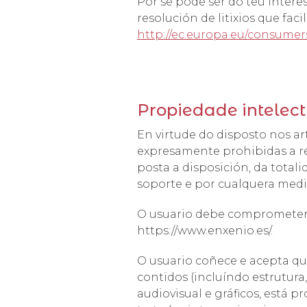
Por se pode ser do teu intere
resolución de litixios que fa
http://ec.europa.eu/consumer
Propiedade intelectu
En virtude do disposto nos ar
expresamente prohibidas a re
posta a disposición, da total
soporte e por cualquera medio
O usuario debe comprometerse 
https://www.enxenio.es/.
O usuario coñece e acepta que
contidos (incluíndo estrutura,
audiovisual e gráficos, está p