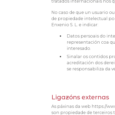
tratados internacionais nos q
No caso de que un usuario ou 
de propiedade intelectual po
Enxenio S. L. e indicar:
Datos persoais do inte
representación coa qu
interesado.
Sinalar os contidos pr
acreditación dos derei
se responsabiliza da v
Ligazóns externas
As páxinas da web https://www
son propiedade de terceiros 