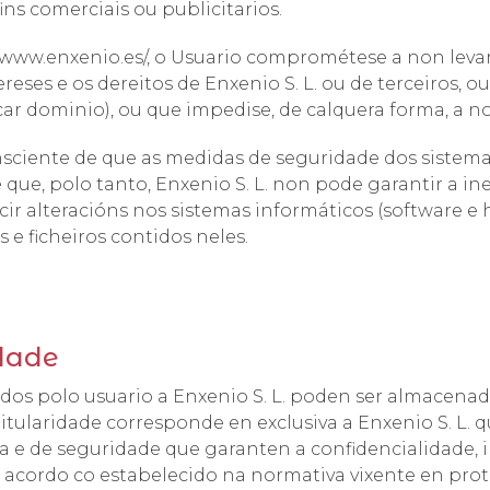
fins comerciais ou publicitarios.
://www.enxenio.es/, o Usuario comprométese a non leva
reses e os dereitos de Enxenio S. L. ou de terceiros, o
car dominio), ou que impedise, de calquera forma, a n
nsciente de que as medidas de seguridade dos sistema
que, polo tanto, Enxenio S. L. non pode garantir a ine
r alteracións nos sistemas informáticos (software e
e ficheiros contidos neles.
dade
os polo usuario a Enxenio S. L. poden ser almacenad
itularidade corresponde en exclusiva a Enxenio S. L.
va e de seguridade que garanten a confidencialidade, 
 acordo co estabelecido na normativa vixente en prot