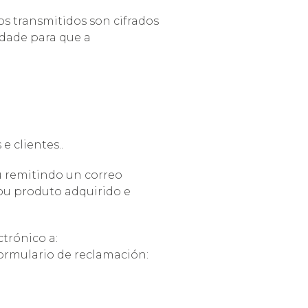
os transmitidos son cifrados
idade para que a
e clientes..
u remitindo un correo
/ou produto adquirido e
trónico a:
 formulario de reclamación: