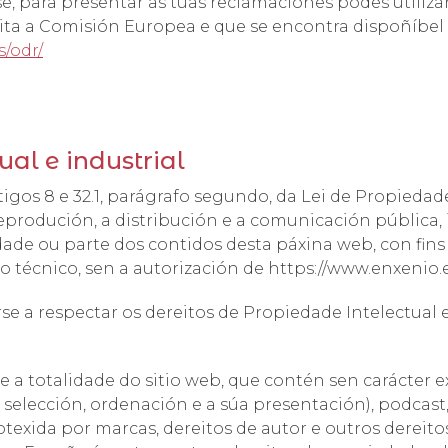
se, para presentar as túas reclamaciones podes utiliz
cilita a Comisión Europea e que se encontra dispoñíbel
s/odr/
al e industrial
tigos 8 e 32.1, parágrafo segundo, da Lei de Propiedad
produción, a distribución e a comunicación pública, 
idade ou parte dos contidos desta páxina web, con fins
 técnico, sen a autorización de https://www.enxenio.e
a respectar os dereitos de Propiedade Intelectual e 
 a totalidade do sitio web, que contén sen carácter ex
 selección, ordenación e a súa presentación), podcast,
rotexida por marcas, dereitos de autor e outros dereito