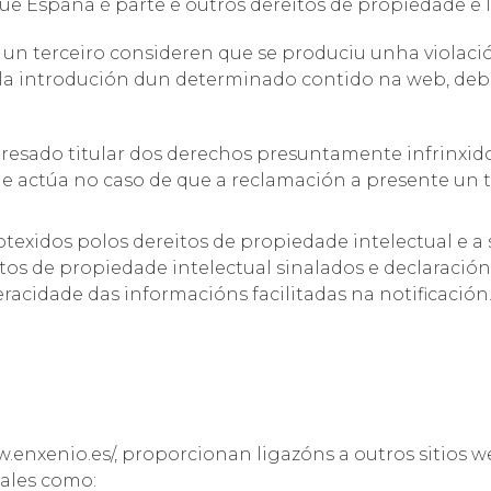
ue España é parte e outros dereitos de propiedade e l
un terceiro consideren que se produciu unha violació
la introdución dun determinado contido na web, deber
resado titular dos derechos presuntamente infrinxido
e actúa no caso de que a reclamación a presente un t
otexidos polos dereitos de propiedade intelectual e a
tos de propiedade intelectual sinalados e declaració
eracidade das informacións facilitadas na notificación
.enxenio.es/, proporcionan ligazóns a outros sitios 
tales como: