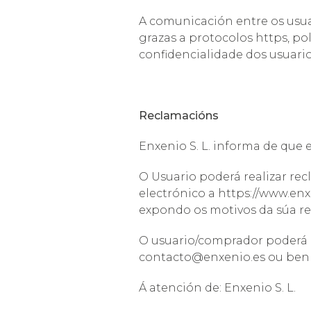
A comunicación entre os usuar
grazas a protocolos https, po
confidencialidade dos usuario
Reclamacións
Enxenio S. L. informa de que e
O Usuario poderá realizar rec
electrónico a https://www.enx
expondo os motivos da súa r
O usuario/comprador poderá no
contacto@enxenio.es
ou ben 
Á atención de: Enxenio S. L.