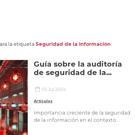
ara la etiqueta
Seguridad de la información
Guía sobre la auditoría
de seguridad de la
información o
ciberseguridad para
05 Jul 2024
empresas
Artículos
Importancia creciente de la seguridad
de la información en el contexto
actual En la era digital actual, la
protección de datos empresariales y la