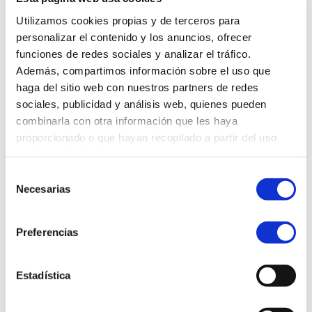
Edificio Ángela Ruiz Robles, Planta 1
Utilizamos cookies propias y de terceros para
Centro de Servizos Avanzados, Cidade das TIC
personalizar el contenido y los anuncios, ofrecer
Avda. de Pedralonga, 32
funciones de redes sociales y analizar el tráfico.
15009 A Coruña
Además, compartimos información sobre el uso que
España
haga del sitio web con nuestros partners de redes
sociales, publicidad y análisis web, quienes pueden
Síguenos
combinarla con otra información que les haya
proporcionado o que hayan recopilado a partir del uso
que haya hecho de sus servicios.
Selección
Necesarias
de
Servicios
consentimiento
Nuestro método
Preferencias
Proyectos
Estadística
enxenio labs
Nosotros